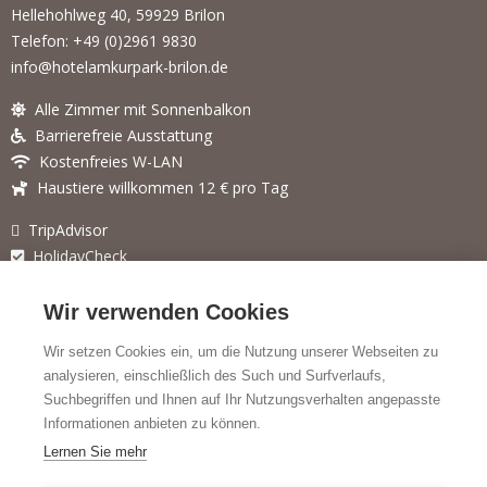
Hellehohlweg 40, 59929 Brilon
Telefon: +49 (0)2961 9830
info@hotelamkurpark-brilon.de
Alle Zimmer mit Sonnenbalkon
Barrierefreie Ausstattung
Kostenfreies W-LAN
Haustiere willkommen 12 € pro Tag
TripAdvisor
HolidayCheck
Für weitere Angebote besuchen Sie auch unsere Webseite
Wir verwenden Cookies
feelhomehotels.com
.
Wir setzen Cookies ein, um die Nutzung unserer Webseiten zu
analysieren, einschließlich des Such und Surfverlaufs,
SOCIAL MEDIA
Suchbegriffen und Ihnen auf Ihr Nutzungsverhalten angepasste
Informationen anbieten zu können.
Facebook
F
Lernen Sie mehr
Instagram
a
I