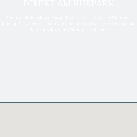
DIREKT AM KURPARK
Der in der Helle gelegene Kurpark bietet mehrere Wasserflächen mit
Ruhe- und Liegemöglichkeiten und einer Kneippanlage, deren Wasser aus
der nahegelegenen Möhnequelle stammt.