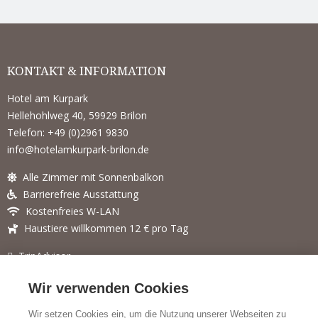
KONTAKT & INFORMATION
Hotel am Kurpark
Hellehohlweg 40, 59929 Brilon
Telefon: +49 (0)2961 9830
info@hotelamkurpark-brilon.de
Alle Zimmer mit Sonnenbalkon
Barrierefreie Ausstattung
Kostenfreies W-LAN
Haustiere willkommen 12 € pro Tag
TripAdvisor
HolidayCheck
Wir verwenden Cookies
Für weitere Angebote besuchen Sie auch unsere Webseite
Wir setzen Cookies ein, um die Nutzung unserer Webseiten zu